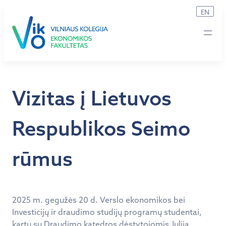
Eiti
EN
prie
turinio
Vizitas į Lietuvos
Respublikos Seimo
rūmus
2025 m. gegužės 20 d. Verslo ekonomikos bei
Investicijų ir draudimo studijų programų studentai,
kartu su Draudimo katedros dėstytojomis Julija