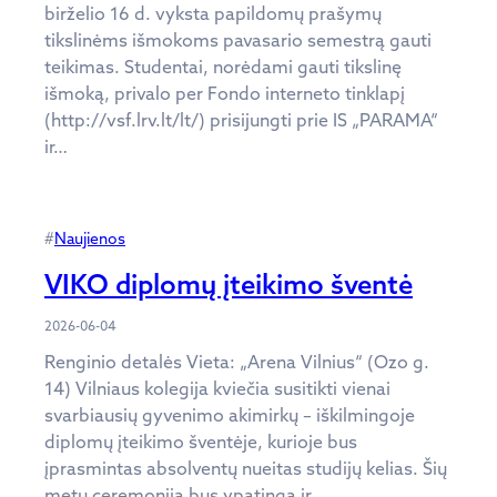
birželio 16 d. vyksta papildomų prašymų
tikslinėms išmokoms pavasario semestrą gauti
teikimas. Studentai, norėdami gauti tikslinę
išmoką, privalo per Fondo interneto tinklapį
(http://vsf.lrv.lt/lt/) prisijungti prie IS „PARAMA“
ir…
#
Naujienos
VIKO diplomų įteikimo šventė
2026-06-04
Renginio detalės Vieta: „Arena Vilnius“ (Ozo g.
14) Vilniaus kolegija kviečia susitikti vienai
svarbiausių gyvenimo akimirkų – iškilmingoje
diplomų įteikimo šventėje, kurioje bus
įprasmintas absolventų nueitas studijų kelias. Šių
metų ceremonija bus ypatinga ir…