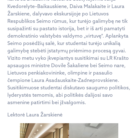
Kvedorelyte–Baikauskiene, Daiva Malakaite ir Laura
Žarskiene, dalyvavo ekskursijoje po Lietuvos
Respublikos Seimo rūmus, kur turėjo galimybę ne tik
susipažinti su pastato istorija, bet ir iš arti pamatyti
demokratinio valstybės valdymo „virtuvę“. Aplankyta
Seimo posėdžių salė, kur studentai turėjo unikalią
galimybę stebėti įstatymų priėmimo procesą gyvai.
Vizito metu vyko įkvepiantys susitikimai su LR Krašto
apsaugos ministre Dovile Šakaliene bei Seimo nare,
Lietuvos penkiakovininke, olimpine ir pasaulio
čempione Laura Asadauskaite-Zadneprovskiene.
Susitikimuose studentai diskutavo saugumo politikos,
lyderystės temomis, abi politikės dalijosi savo
asmenine patirtimi bei įžvalgomis.
Lektorė Laura Žarskienė