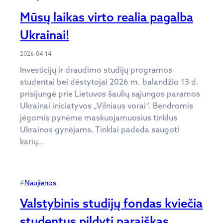
Mūsų laikas virto realia pagalba
Ukrainai!
2026-04-14
Investicijų ir draudimo studijų programos
studentai bei dėstytojai 2026 m. balandžio 13 d.
prisijungė prie Lietuvos šaulių sąjungos paramos
Ukrainai iniciatyvos „Vilniaus vorai“. Bendromis
jėgomis pynėme maskuojamuosius tinklus
Ukrainos gynėjams. Tinklai padeda saugoti
karių…
#
Naujienos
Valstybinis studijų fondas kviečia
studentus pildyti paraiškas