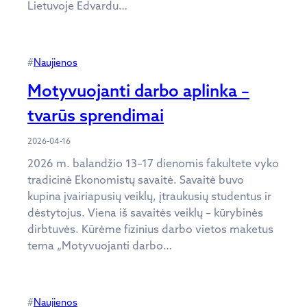
Lietuvoje Edvardu…
#
Naujienos
Motyvuojanti darbo aplinka –
tvarūs sprendimai
2026-04-16
2026 m. balandžio 13–17 dienomis fakultete vyko
tradicinė Ekonomistų savaitė. Savaitė buvo
kupina įvairiapusių veiklų, įtraukusių studentus ir
dėstytojus. Viena iš savaitės veiklų – kūrybinės
dirbtuvės. Kūrėme fizinius darbo vietos maketus
tema „Motyvuojanti darbo…
#
Naujienos