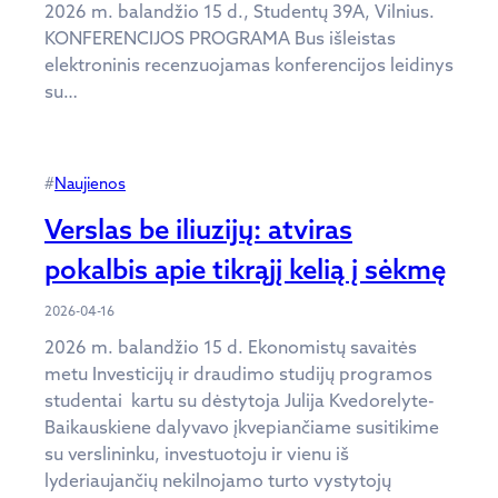
2026 m. balandžio 15 d., Studentų 39A, Vilnius.
KONFERENCIJOS PROGRAMA Bus išleistas
elektroninis recenzuojamas konferencijos leidinys
su…
#
Naujienos
Verslas be iliuzijų: atviras
pokalbis apie tikrąjį kelią į sėkmę
2026-04-16
2026 m. balandžio 15 d. Ekonomistų savaitės
metu Investicijų ir draudimo studijų programos
studentai kartu su dėstytoja Julija Kvedorelyte-
Baikauskiene dalyvavo įkvepiančiame susitikime
su verslininku, investuotoju ir vienu iš
lyderiaujančių nekilnojamo turto vystytojų