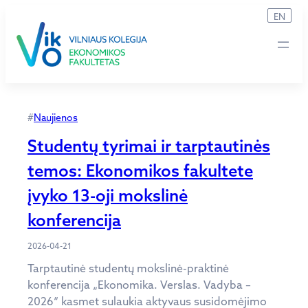
Eiti
EN
prie
turinio
#
Naujienos
Studentų tyrimai ir tarptautinės
temos: Ekonomikos fakultete
įvyko 13-oji mokslinė
konferencija
2026-04-21
Tarptautinė studentų mokslinė-praktinė
konferencija „Ekonomika. Verslas. Vadyba –
2026“ kasmet sulaukia aktyvaus susidomėjimo