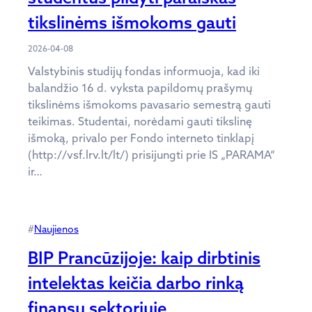
tikslinėms išmokoms gauti
2026-04-08
Valstybinis studijų fondas informuoja, kad iki
balandžio 16 d. vyksta papildomų prašymų
tikslinėms išmokoms pavasario semestrą gauti
teikimas. Studentai, norėdami gauti tikslinę
išmoką, privalo per Fondo interneto tinklapį
(http://vsf.lrv.lt/lt/) prisijungti prie IS „PARAMA“
ir…
#
Naujienos
BIP Prancūzijoje: kaip dirbtinis
intelektas keičia darbo rinką
finansų sektoriuje