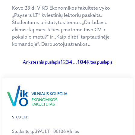
Kovo 23 d. VIKO Ekonomikos fakultete vyko
„Paysera LT“ kviestinių lektorių paskaita.
Studentams pristatytos temos „Darbdavio
akimis: ką mes iš tiesų matome tavo CV ir
pokalbio metu?“ ir „Kaip dirbti tarptautinėje
komandoje“. Darbuotojų atrankos…
1
2
3
4
…
104
Ankstesnis puslapis
Kitas puslapis
VIKO EKF
Studentų g. 39A, LT – 08106 Vilnius