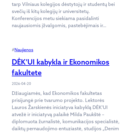
tarp Vilniaus kolegijos dėstytojų ir studentų bei
svečių iš kitų kolegijų ir universitetų.
Konferencijos metu siekiama pasidalinti
naujausiomis įžvalgomis, pastebėjimais ir…
#
Naujienos
DĖK’UI kabykla ir Ekonomikos
fakultete
2026-04-20
Džiaugiamės, kad Ekonomikos fakultetas
prisijungė prie tvarumo projekto. Lektorės
Lauros Žarskienės iniciatyva kabyklą DĖK’UI
atvežė ir iniciatyvą palaikė Milda Paukštė –
diplomuota žurnalistė, komunikacijos specialistė,
daiktų pernaudojimo entuziastė, studijos „Denim