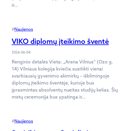
ir…
#
Naujienos
VIKO diplomų įteikimo šventė
2026-06-04
Renginio detalės Vieta: „Arena Vilnius“ (Ozo g.
14) Vilniaus kolegija kviečia susitikti vienai
svarbiausių gyvenimo akimirkų – iškilmingoje
diplomų įteikimo šventėje, kurioje bus
įprasmintas absolventų nueitas studijų kelias. Šių
metų ceremonija bus ypatinga ir…
#
Naujienos