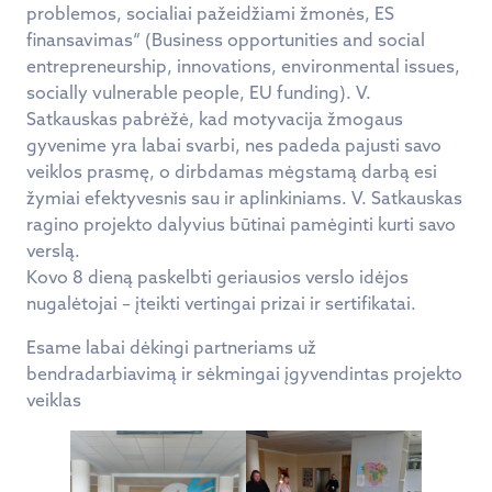
problemos, socialiai pažeidžiami žmonės, ES
finansavimas“ (Business opportunities and social
entrepreneurship, innovations, environmental issues,
socially vulnerable people, EU funding). V.
Satkauskas pabrėžė, kad motyvacija žmogaus
gyvenime yra labai svarbi, nes padeda pajusti savo
veiklos prasmę, o dirbdamas mėgstamą darbą esi
žymiai efektyvesnis sau ir aplinkiniams. V. Satkauskas
ragino projekto dalyvius būtinai pamėginti kurti savo
verslą.
Kovo 8 dieną paskelbti geriausios verslo idėjos
nugalėtojai – įteikti vertingai prizai ir sertifikatai.
Esame labai dėkingi partneriams už
bendradarbiavimą ir sėkmingai įgyvendintas projekto
veiklas