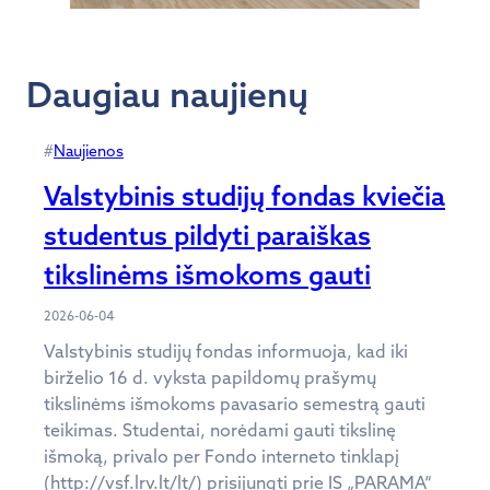
Daugiau naujienų
#
Naujienos
Valstybinis studijų fondas kviečia
studentus pildyti paraiškas
tikslinėms išmokoms gauti
2026-06-04
Valstybinis studijų fondas informuoja, kad iki
birželio 16 d. vyksta papildomų prašymų
tikslinėms išmokoms pavasario semestrą gauti
teikimas. Studentai, norėdami gauti tikslinę
išmoką, privalo per Fondo interneto tinklapį
(http://vsf.lrv.lt/lt/) prisijungti prie IS „PARAMA“