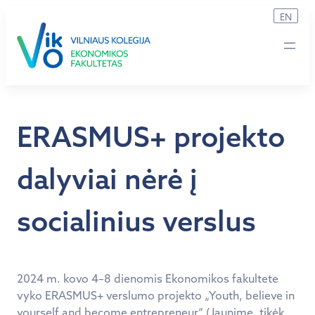
Eiti
EN
prie
turinio
ERASMUS+ projekto
dalyviai nėrė į
socialinius verslus
2024 m. kovo 4–8 dienomis Ekonomikos fakultete
vyko ERASMUS+ verslumo projekto „Youth, believe in
yourself and become entrepreneur“ (Jaunime, tikėk