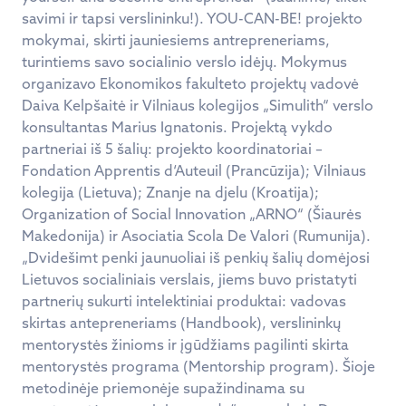
savimi ir tapsi verslininku!). YOU-CAN-BE! projekto
mokymai, skirti jauniesiems antrepreneriams,
turintiems savo socialinio verslo idėjų. Mokymus
organizavo Ekonomikos fakulteto projektų vadovė
Daiva Kelpšaitė ir Vilniaus kolegijos „Simulith“ verslo
konsultantas Marius Ignatonis. Projektą vykdo
partneriai iš 5 šalių: projekto koordinatoriai –
Fondation Apprentis d‘Auteuil (Prancūzija); Vilniaus
kolegija (Lietuva); Znanje na djelu (Kroatija);
Organization of Social Innovation „ARNO“ (Šiaurės
Makedonija) ir Asociatia Scola De Valori (Rumunija).
„Dvidešimt penki jaunuoliai iš penkių šalių domėjosi
Lietuvos socialiniais verslais, jiems buvo pristatyti
partnerių sukurti intelektiniai produktai: vadovas
skirtas antepreneriams (Handbook), verslininkų
mentorystės žinioms ir įgūdžiams pagilinti skirta
mentorystės programa (Mentorship program). Šioje
metodinėje priemonėje supažindinama su