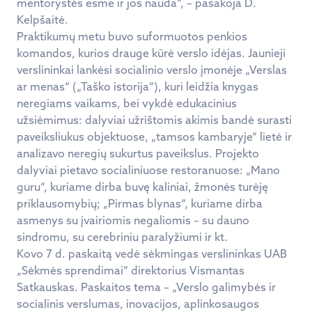
mentorystės esme ir jos nauda“, – pasakoja D.
Kelpšaitė.
Praktikumų metu buvo suformuotos penkios
komandos, kurios drauge kūrė verslo idėjas. Jaunieji
verslininkai lankėsi socialinio verslo įmonėje „Verslas
ar menas“ („Taško istorija“), kuri leidžia knygas
neregiams vaikams, bei vykdė edukacinius
užsiėmimus: dalyviai užrištomis akimis bandė surasti
paveiksliukus objektuose, „tamsos kambaryje“ lietė ir
analizavo neregių sukurtus paveikslus. Projekto
dalyviai pietavo socialiniuose restoranuose: „Mano
guru“, kuriame dirba buvę kaliniai, žmonės turėję
priklausomybių; „Pirmas blynas“, kuriame dirba
asmenys su įvairiomis negaliomis – su dauno
sindromu, su cerebriniu paralyžiumi ir kt.
Kovo 7 d. paskaitą vedė sėkmingas verslininkas UAB
„Sėkmės sprendimai“ direktorius Vismantas
Satkauskas. Paskaitos tema – „Verslo galimybės ir
socialinis verslumas, inovacijos, aplinkosaugos