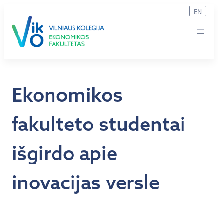
Eiti
EN
prie
turinio
Ekonomikos
fakulteto studentai
išgirdo apie
inovacijas versle