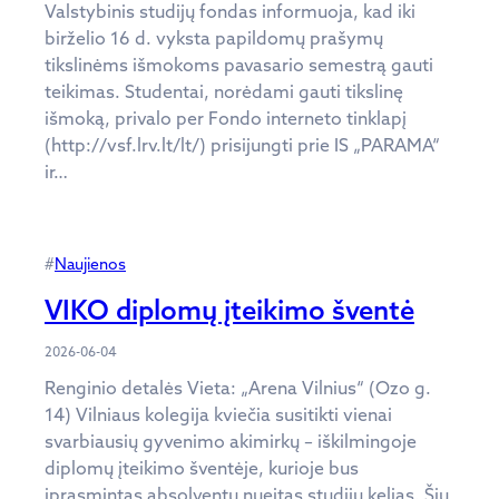
Valstybinis studijų fondas informuoja, kad iki
birželio 16 d. vyksta papildomų prašymų
tikslinėms išmokoms pavasario semestrą gauti
teikimas. Studentai, norėdami gauti tikslinę
išmoką, privalo per Fondo interneto tinklapį
(http://vsf.lrv.lt/lt/) prisijungti prie IS „PARAMA“
ir…
#
Naujienos
VIKO diplomų įteikimo šventė
2026-06-04
Renginio detalės Vieta: „Arena Vilnius“ (Ozo g.
14) Vilniaus kolegija kviečia susitikti vienai
svarbiausių gyvenimo akimirkų – iškilmingoje
diplomų įteikimo šventėje, kurioje bus
įprasmintas absolventų nueitas studijų kelias. Šių