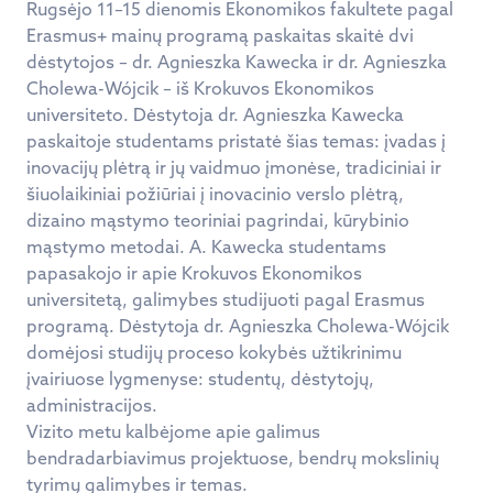
Rugsėjo 11–15 dienomis Ekonomikos fakultete pagal
Erasmus+ mainų programą paskaitas skaitė dvi
dėstytojos – dr. Agnieszka Kawecka ir dr. Agnieszka
Cholewa-Wójcik – iš Krokuvos Ekonomikos
universiteto. Dėstytoja dr. Agnieszka Kawecka
paskaitoje studentams pristatė šias temas: įvadas į
inovacijų plėtrą ir jų vaidmuo įmonėse, tradiciniai ir
šiuolaikiniai požiūriai į inovacinio verslo plėtrą,
dizaino mąstymo teoriniai pagrindai, kūrybinio
mąstymo metodai. A. Kawecka studentams
papasakojo ir apie Krokuvos Ekonomikos
universitetą, galimybes studijuoti pagal Erasmus
programą. Dėstytoja dr. Agnieszka Cholewa-Wójcik
domėjosi studijų proceso kokybės užtikrinimu
įvairiuose lygmenyse: studentų, dėstytojų,
administracijos.
Vizito metu kalbėjome apie galimus
bendradarbiavimus projektuose, bendrų mokslinių
tyrimų galimybes ir temas.