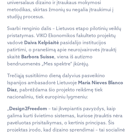
universalaus dizaino ir įtraukaus mokymosi
metodikas, skirtas žmonių su negalia įtraukimui į
studijų procesus.
Svarbi renginio dalis – Lietuvos etapo pilotinių veiklų
pristatymas. VIKO Ekonomikos fakulteto projektų
vadovė
Daiva Kelpšaitė
pasidalijo institucijos
patirtimi, o pranešimą apie neuroįvairovės įtrauktį
skaitė
Barbora Suisse
, viena iš autizmo
bendruomenės „Mes spektre“ įkūrėjų.
Trečiąją susitikimo dieną dalyvius pasveikino
Ispanijos ambasadorė Lietuvoje
María Nieves Blanco
Díaz
, pabrėždama šio projekto reikšmę tiek
nacionaliniu, tiek europiniu lygmeniu:
„
Design2Freedom
– tai įkvepiantis pavyzdys, kaip
galima kurti švietimo sistemas, kuriose įtrauktis nėra
pavėluotas prisitaikymas, o kertinis principas. Šis
projektas įrodo, kad dizaino sprendimai – tai socialinė