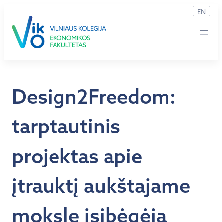
Eiti
EN
prie
turinio
Design2Freedom:
tarptautinis
projektas apie
įtrauktį aukštajame
moksle įsibėgėja