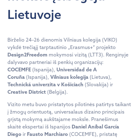
Lietuvoje
Birželio 24–26 dienomis Vilniaus kolegija (VIKO)
vykdė trečiąjį tarptautinio „Erasmus+“ projekto
Design2Freedom
mokymosi vizitą (LTT3). Renginyje
dalyvavo partneriai iš penkių organizacijų:
COCEMFE
(Ispanija),
Universidad de A
Coruña
(Ispanija),
Vilniaus kolegija
(Lietuva),
Technická univerzita v Košiciach
(Slovakija) ir
Creative District
(Belgija).
Vizito metu buvo pristatytos pilotinės patirtys taikant
į žmogų orientuotą, universalaus dizaino principais
grįstą mokymą aukštajame moksle. Pranešimus
skaitė ekspertai iš Ispanijos
Daniel Aníbal García
Diego
ir
Fausto Marchiaro
(COCEMFE), pristatę