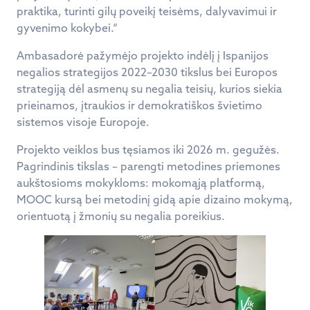
praktika, turinti gilų poveikį teisėms, dalyvavimui ir
gyvenimo kokybei.“
Ambasadorė pažymėjo projekto indėlį į Ispanijos
negalios strategijos 2022–2030 tikslus bei Europos
strategiją dėl asmenų su negalia teisių, kurios siekia
prieinamos, įtraukios ir demokratiškos švietimo
sistemos visoje Europoje.
Projekto veiklos bus tęsiamos iki 2026 m. gegužės.
Pagrindinis tikslas – parengti metodines priemones
aukštosioms mokykloms: mokomąją platformą,
MOOC kursą bei metodinį gidą apie dizaino mokymą,
orientuotą į žmonių su negalia poreikius.