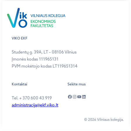
VIKO EKF
Studentų g. 39A, LT – 08106 Vilnius
Įmonės kodas 111965131
PVM mokėtojo kodas LT119651314
Kontaktai
Sekite mus
Facebook
Instagram
YouTube
LinkedIn
Tel. + 370 600 43 919
administracija@ekf.viko.lt
© 2026 Vilniaus kolegija.