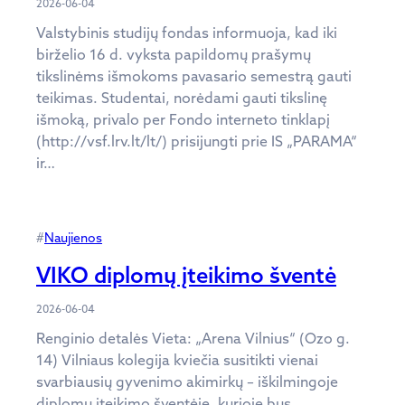
2026-06-04
Valstybinis studijų fondas informuoja, kad iki
birželio 16 d. vyksta papildomų prašymų
tikslinėms išmokoms pavasario semestrą gauti
teikimas. Studentai, norėdami gauti tikslinę
išmoką, privalo per Fondo interneto tinklapį
(http://vsf.lrv.lt/lt/) prisijungti prie IS „PARAMA“
ir…
#
Naujienos
VIKO diplomų įteikimo šventė
2026-06-04
Renginio detalės Vieta: „Arena Vilnius“ (Ozo g.
14) Vilniaus kolegija kviečia susitikti vienai
svarbiausių gyvenimo akimirkų – iškilmingoje
diplomų įteikimo šventėje, kurioje bus