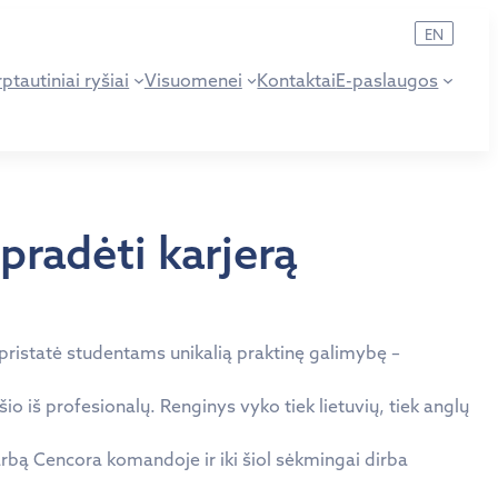
EN
ptautiniai ryšiai
Visuomenei
Kontaktai
E-paslaugos
pradėti karjerą
 pristatė studentams unikalią praktinę galimybę –
io iš profesionalų. Renginys vyko tiek lietuvių, tiek anglų
rbą Cencora komandoje ir iki šiol sėkmingai dirba