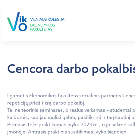
Eiti
prie
turinio
Cencora darbo pokalbis:
Ilgametis Ekonomikos fakulteto socialinis partneris
Cenco
repeticiją prieš tikrą darbo pokalbį.
Tai ne teorinis seminaras, o realus veiksmas – studentai p
kalbomis, kad jaunuoliai galėtų pasitikrinti ir tarptautinį
Pirmasis toks praktikumas įvyko 2023 m., o jo sėkmė kalb
įmonėje. Antrasis praktinis susitikimas įvyko šiandien.