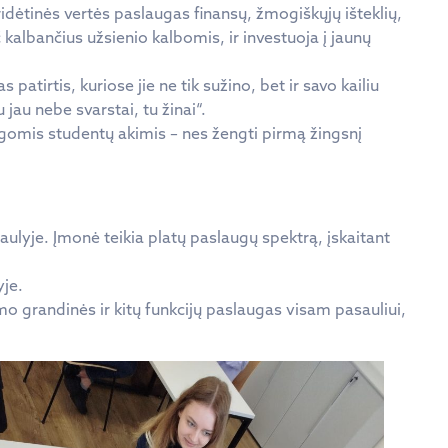
ridėtinės vertės paslaugas finansų, žmogiškųjų išteklių,
 kalbančius užsienio kalbomis, ir investuoja į jaunų
tirtis, kuriose jie ne tik sužino, bet ir savo kailiu
jau nebe svarstai, tu žinai“.
ingomis studentų akimis – nes žengti pirmą žingsnį
ulyje. Įmonė teikia platų paslaugų spektrą, įskaitant
yje.
imo grandinės ir kitų funkcijų paslaugas visam pasauliui,