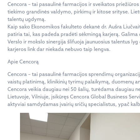
Cencora – tai pasaulinė farmacijos ir sveikatos priežiūros
tiekimo grandinės valdymo, pirkimų ir kitose srityse. Liet
talentų ugdymą.
Kaip sako Ekonomikos fakulteto dekanė dr. Aušra Liučvaitie
patiria tai, kas padeda pradėti sėkmingą karjerą. Galima d
Verslo ir mokslo sinergija šlifuoja jaunuosius talentus l
karjeros link dar niekada nebuvo taip lengva.
Apie Cencorą
Cencora – tai pasaulinė farmacijos sprendimų organizacij
vaistų platinimą, klinikinių tyrimų palaikymą, duomenų anal
Cencora veikia daugiau nei 50 šalių, turėdama daugiau n
Lietuvoje, Vilniuje, įsikūręs Cencora Global Business Servi
aktyviai samdydamas įvairių sričių specialistus, ypač kal