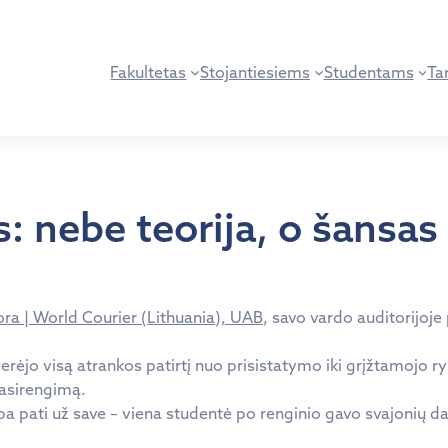
Fakultetas
Stojantiesiems
Studentams
Tar
 nebe teorija, o šansas 
ra | World Courier (Lithuania), UAB
, savo vardo auditorijoje
erėjo visą atrankos patirtį nuo prisistatymo iki grįžtamojo ryš
 pasirengimą.
a pati už save – viena studentė po renginio gavo svajonių da