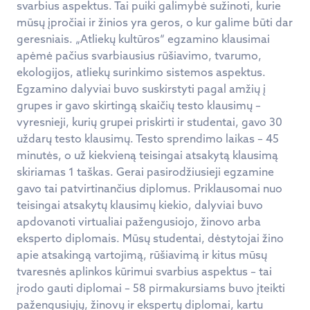
svarbius aspektus. Tai puiki galimybė sužinoti, kurie
mūsų įpročiai ir žinios yra geros, o kur galime būti dar
geresniais. „Atliekų kultūros“ egzamino klausimai
apėmė pačius svarbiausius rūšiavimo, tvarumo,
ekologijos, atliekų surinkimo sistemos aspektus.
Egzamino dalyviai buvo suskirstyti pagal amžių į
grupes ir gavo skirtingą skaičių testo klausimų –
vyresnieji, kurių grupei priskirti ir studentai, gavo 30
uždarų testo klausimų. Testo sprendimo laikas – 45
minutės, o už kiekvieną teisingai atsakytą klausimą
skiriamas 1 taškas. Gerai pasirodžiusieji egzamine
gavo tai patvirtinančius diplomus. Priklausomai nuo
teisingai atsakytų klausimų kiekio, dalyviai buvo
apdovanoti virtualiai pažengusiojo, žinovo arba
eksperto diplomais. Mūsų studentai, dėstytojai žino
apie atsakingą vartojimą, rūšiavimą ir kitus mūsų
tvaresnės aplinkos kūrimui svarbius aspektus – tai
įrodo gauti diplomai – 58 pirmakursiams buvo įteikti
pažengusiųjų, žinovų ir ekspertų diplomai, kartu