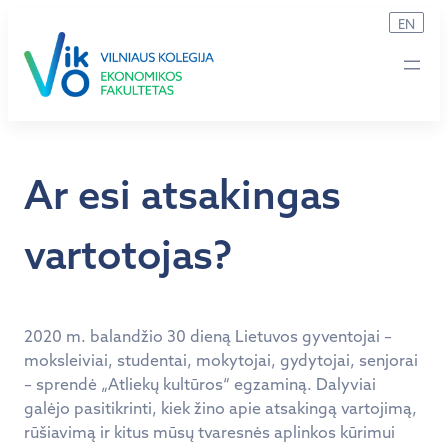
Eiti
EN
prie
turinio
Ar esi atsakingas
vartotojas?
2020 m. balandžio 30 dieną Lietuvos gyventojai –
moksleiviai, studentai, mokytojai, gydytojai, senjorai
– sprendė „Atliekų kultūros“ egzaminą. Dalyviai
galėjo pasitikrinti, kiek žino apie atsakingą vartojimą,
rūšiavimą ir kitus mūsų tvaresnės aplinkos kūrimui