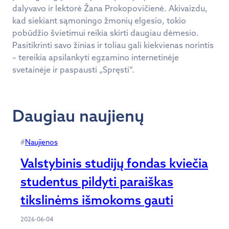
dalyvavo ir lektorė Žana Prokopovičienė. Akivaizdu,
kad siekiant sąmoningo žmonių elgesio, tokio
pobūdžio švietimui reikia skirti daugiau dėmesio.
Pasitikrinti savo žinias ir toliau gali kiekvienas norintis
– tereikia apsilankyti egzamino internetinėje
svetainėje ir paspausti „Spręsti“.
Daugiau naujienų
#
Naujienos
Valstybinis studijų fondas kviečia
studentus pildyti paraiškas
tikslinėms išmokoms gauti
2026-06-04