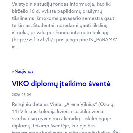
Valstybinis studijų fondas informuoja, kad iki
birželio 16 d. vyksta papildomų prašymų
tikslinėms išmokoms pavasario semestrą gauti
teikimas. Studentai, norėdami gauti tikslinę
išmoką, privalo per Fondo interneto tinklapį
(http://vsf.lrv.lt/lt/) prisijungti prie IS „PARAMA“
ir…
#
Naujienos
VIKO diplomų įteikimo šventė
2026-06-04
Renginio detalės Vieta: „Arena Vilnius“ (Ozo g.
14) Vilniaus kolegija kviečia susitikti vienai
svarbiausių gyvenimo akimirkų – iškilmingoje
diplomų įteikimo šventėje, kurioje bus
įprasmintas absolventų nueitas studijų kelias. Šių